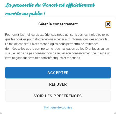
La passerelle du Poncet est officiellement
ouverte au public !
Pour rappel, une nouvelle passerelle piétonne a
Gérer le consentement
été installée sur le site du Poncet en février dernier,
Pour offrir les meilleures expériences, nous utilisons des technologies telles
en remplacement de l’ancienne devenue obsolète.
que les cookies pour stocker et/ou accéder aux informations des appareils.
La semaine dernière, une intervention
Le fait de consentir à ces technologies nous permettra de traiter des
données telles que le comportement de navigation ou les ID uniques sur ce
complémentaire a permis de sécuriser les accès de
site. Le fait de ne pas consentir ou de retirer son consentement peut avoir un
part et d’autre de l’ouvrage. Aujourd’hui, la
effet négatif sur certaines caractéristiques et fonctions.
passerelle est officiellement ouverte à tous !
ACCEPTER
Par ailleurs, l’ensemble du site du Poncet fera
REFUSER
l’objet d’un réaménagement global, avec des
actions de sensibilisation et de renaturation :
VOIR LES PRÉFÉRENCES
amélioration des accès et des sentiers, nouvelles
plantations, installation de panneaux
Politique de cookies
pédagogiques, etc.