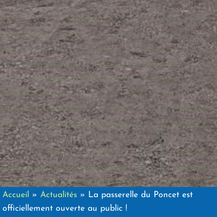
Accueil
»
Actualités
»
La passerelle du Poncet est
officiellement ouverte au public !