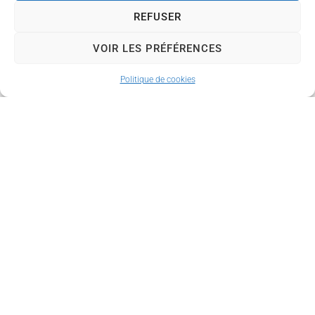
danger pour les promeneurs, cyclistes et pour la
REFUSER
circulation des trains.
VOIR LES PRÉFÉRENCES
Cette zone étant une zone sauvage, les troncs et
Politique de cookies
branches restent volontairement sur place. Ils se
décomposeront naturellement et participeront à la
biodiversité locale. Bonne balade sur la voie verte !