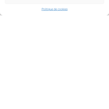
Eau & assainissement
Politique de cookies
Politique de l’habitat