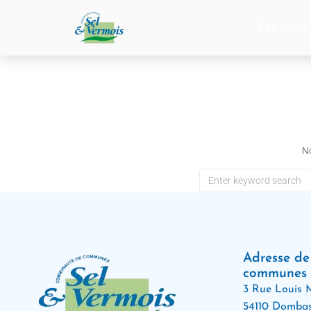
contenu
principal
Les servi
No
Adresse d
communes
3 Rue Louis M
54110 Dombas