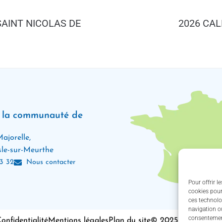
SAINT NICOLAS DE
2026 CAL
e la communauté de
ajorelle,
le-sur-Meurthe
3 32
Nous contacter
Pour offrir l
cookies pour
ces technolo
navigation ou
consentement
onfidentialité
Mentions légales
Plan du site
© 2025 - Propulsé 