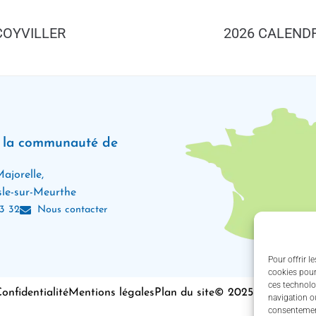
COYVILLER
2026 CALENDR
e la communauté de
ajorelle,
le-sur-Meurthe
3 32
Nous contacter
Pour offrir l
cookies pour
ces technolo
onfidentialité
Mentions légales
Plan du site
© 2025 - Propulsé 
navigation ou
consentement