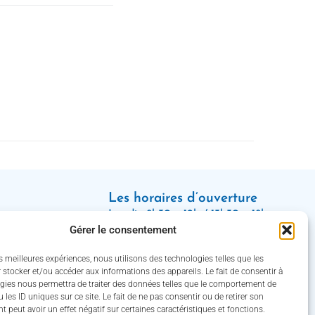
Les horaires d’ouverture
Lundi : 8h30 – 12h / 13h30 – 18h
Gérer le consentement
Mardi, jeudi et vendredi : 8h30 –
12h / 13h30 – 16h30
es meilleures expériences, nous utilisons des technologies telles que les
Mercredi : 8h30 – 12h30 / 13h30 –
 stocker et/ou accéder aux informations des appareils. Le fait de consentir à
gies nous permettra de traiter des données telles que le comportement de
16h30
 les ID uniques sur ce site. Le fait de ne pas consentir ou de retirer son
(Service des eaux fermé le jeudi)
 peut avoir un effet négatif sur certaines caractéristiques et fonctions.