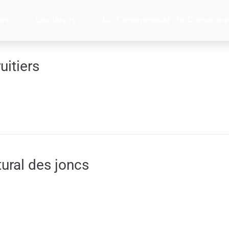
ces
Les loisirs
La Communauté de Commune
uitiers
tural des joncs