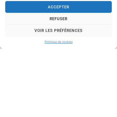
totalité), rue Mathieu (1 au 26), place
ACCEPTER
Suzanne Pierre (y compris les n°59 bis à
67 de la rue Carnot)
REFUSER
VOIR LES PRÉFÉRENCES
ST NICOLAS DE PORT
Politique de cookies
Le quartier basilique : rues Anatole
France (1 au 96), Mercière, de la
Commune, la Paroisse, l’Etuve, des
Bénédictins, Trois Pucelles, Fonts, Simon
Moycet (n°2 à 4 et 1 à 19) et rue Charles
Courtois (1 au 4), place de la République
(1 au 25), avenue Jolain (1 au 4)
VARANGEVILLE