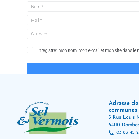
Enregistrer mon nom, mon e-mail et mon site dans le
A
l
t
e
Adresse d
r
communes
n
3 Rue Louis M
a
t
54110 Dombas
i
03 83 45 2
v