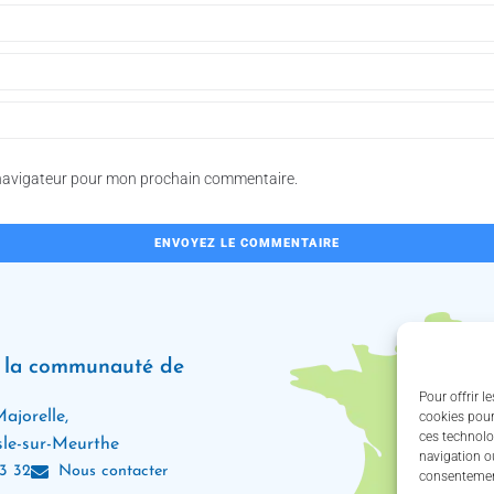
 navigateur pour mon prochain commentaire.
e la communauté de
Pour offrir l
ajorelle,
cookies pour
ces technolo
le-sur-Meurthe
navigation ou
3 32
Nous contacter
consentement