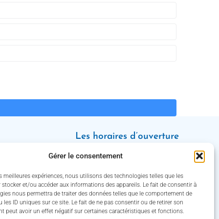
Les horaires d’ouverture
Lundi : 8h30 – 12h / 13h30 – 18h
Gérer le consentement
Mardi, jeudi et vendredi : 8h30 –
12h / 13h30 – 16h30
es meilleures expériences, nous utilisons des technologies telles que les
Mercredi : 8h30 – 12h30 / 13h30 –
 stocker et/ou accéder aux informations des appareils. Le fait de consentir à
gies nous permettra de traiter des données telles que le comportement de
16h30
 les ID uniques sur ce site. Le fait de ne pas consentir ou de retirer son
(Service des eaux fermé le jeudi)
 peut avoir un effet négatif sur certaines caractéristiques et fonctions.