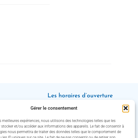
Les horaires d’ouverture
Lundi : 8h30 – 12h / 13h30 – 18h
Gérer le consentement
Mardi, jeudi et vendredi : 8h30 –
12h / 13h30 – 16h30
es meilleures expériences, nous utilisons des technologies telles que les
Mercredi : 8h30 – 12h30 / 13h30 –
 stocker et/ou accéder aux informations des appareils. Le fait de consentir à
gies nous permettra de traiter des données telles que le comportement de
16h30
 les ID uniques sur ce site. Le fait de ne pas consentir ou de retirer son